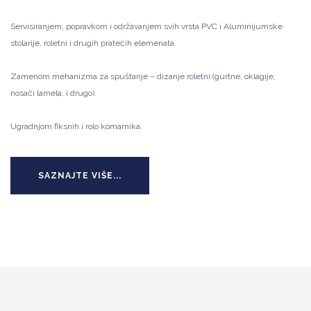
Servisiranjem, popravkom i održavanjem svih vrsta PVC i Aluminijumske
stolarije, roletni i drugih pratećih elemenata.
Zamenom mehanizma za spuštanje – dizanje roletni (gurtne, oklagije,
nosači lamela, i drugo).
Ugradnjom fiksnih i rolo komarnika.
SAZNAJTE VIŠE...