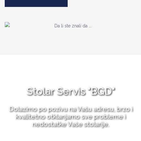
Stolar Servis "BGD"
Dolazimo po pozivu na Vašu adresu, brzo i
kvalitetno otklanjamo sve probleme i
nedostatke Vaše stolarije.