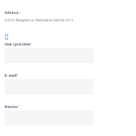
Adresa :
11000 Beograd ul: Radoslava Gačića 20/1
Ime i prezime*
E-mail*
Naslov*