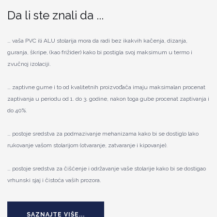
Da li ste znali da ...
… vaša PVC ili ALU stolarija mora da radi bez ikakvih kačenja, dizanja,
guranja, škripe, (kao frižider) kako bi postigla svoj maksimum u termo i
zvučnoj izolaciji.
… zaptivne gume i to od kvalitetnih proizvođača imaju maksimalan procenat
zaptivanja u periodu od 1. do 3. godine, nakon toga gube procenat zaptivanja i
do 40%.
… postoje sredstva za podmazivanje mehanizama kako bi se dostiglo lako
rukovanje vašom stolarijom (otvaranje, zatvaranje i kipovanje).
… postoje sredstva za čišćenje i održavanje vaše stolarije kako bi se dostigao
vrhunski sjaj i čistoća vaših prozora.
SAZNAJTE VIŠE...